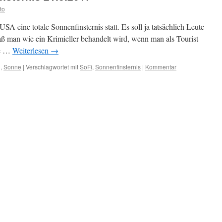
to
A eine totale Sonnenfinsternis statt. Es soll ja tatsächlich Leute
aß man wie ein Krimieller behandelt wird, wenn man als Tourist
me …
Weiterlesen
→
g
,
Sonne
|
Verschlagwortet mit
SoFi
,
Sonnenfinsternis
|
Kommentar