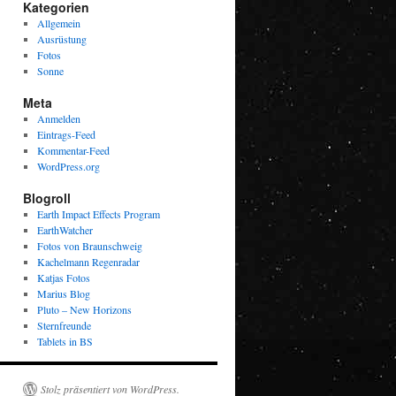
Kategorien
Allgemein
Ausrüstung
Fotos
Sonne
Meta
Anmelden
Eintrags-Feed
Kommentar-Feed
WordPress.org
Blogroll
Earth Impact Effects Program
EarthWatcher
Fotos von Braunschweig
Kachelmann Regenradar
Katjas Fotos
Marius Blog
Pluto – New Horizons
Sternfreunde
Tablets in BS
Stolz präsentiert von WordPress.