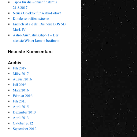
Tipps für die Sonnenfinsternis
21.8.2017
Neues Objektiv für Astro-Fotos?
Kondensstreifen extreme
Endlich ist sie da! Die neue EOS 5D
Mark IV.
Astro-Ausrüstungstipp 1 – Der
nächste Winter kommt bestimmt!
Neueste Kommentare
Archiv
Juli 2017
März 2017
August 2016
Juli 2016
März 2016
Februar 2016
Juli 2015
April 2015
Dezember 2013
April 2013
Oktober 2012
September 2012