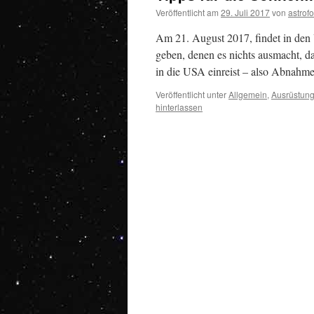
Veröffentlicht am
29. Juli 2017
von
astrofo
Am 21. August 2017, findet in den US
geben, denen es nichts ausmacht, d
in die USA einreist – also Abnah
Veröffentlicht unter
Allgemein
,
Ausrüstun
hinterlassen