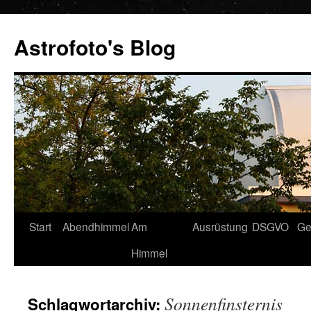
Zum
Inhalt
Astrofoto's Blog
springen
Start
Abendhimmel
Am
Ausrüstung
DSGVO
Ge
Himmel
Sonnenfinsternis
Schlagwortarchiv: