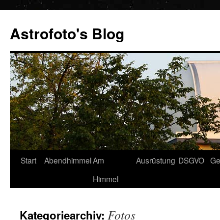
Zum
Inhalt
Astrofoto's Blog
springen
Start
Abendhimmel
Am
Ausrüstung
DSGVO
Ge
Himmel
Fotos
Kategoriearchiv: