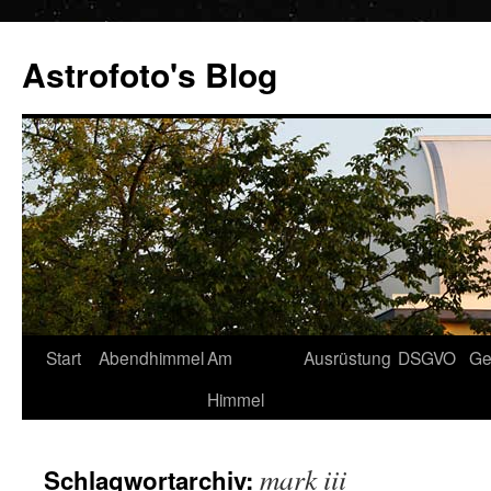
Zum
Inhalt
Astrofoto's Blog
springen
Start
Abendhimmel
Am
Ausrüstung
DSGVO
Ge
Himmel
mark iii
Schlagwortarchiv: