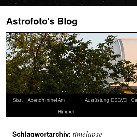
Zum
Inhalt
Astrofoto's Blog
springen
Start
Abendhimmel
Am
Ausrüstung
DSGVO
Ge
Himmel
timelapse
Schlagwortarchiv: